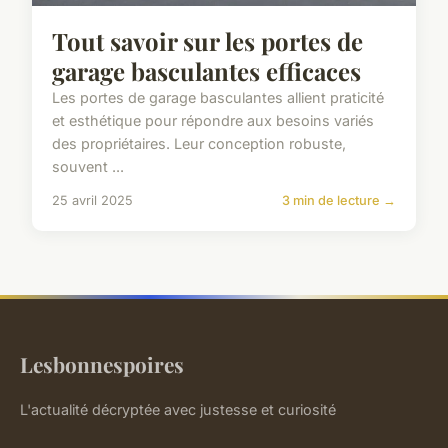
Tout savoir sur les portes de
garage basculantes efficaces
Les portes de garage basculantes allient praticité
et esthétique pour répondre aux besoins variés
des propriétaires. Leur conception robuste,
souvent ...
25 avril 2025
3 min de lecture →
Lesbonnespoires
L'actualité décryptée avec justesse et curiosité