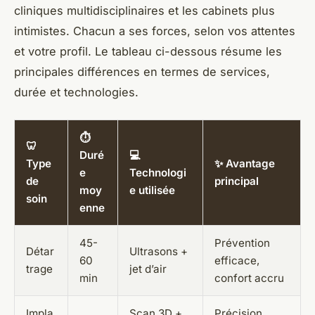
cliniques multidisciplinaires et les cabinets plus
intimistes. Chacun a ses forces, selon vos attentes
et votre profil. Le tableau ci-dessous résume les
principales différences en termes de services,
durée et technologies.
⏱️
🦷
Duré
💻
Type
✨ Avantage
e
Technologi
de
principal
moy
e utilisée
soin
enne
45-
Prévention
Détar
Ultrasons +
60
efficace,
trage
jet d’air
min
confort accru
Impla
Scan 3D +
Précision