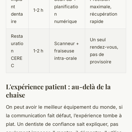
nt
planificatio
maximale,
1-2 h
denta
n
récupération
ire
numérique
rapide
Resta
Un seul
uratio
Scanneur +
rendez-vous,
n
1-2 h
fraiseuse
pas de
CERE
intra-orale
provisoire
C
L'expérience patient : au-delà de la
chaise
On peut avoir le meilleur équipement du monde, si
la communication fait défaut, l’expérience tombe à
plat. Un dentiste de confiance sait expliquer, pas