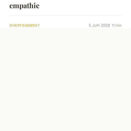
empathie
5 Juin 2026
11 min
DIVERTISSEMENT
Découvrez les
incontournables de
la boutique capybara
!
1 Avr. 2026
2 min
ACTU
Punaise de lit à
Villeurbanne : Guide
complet pour s'en
défaire