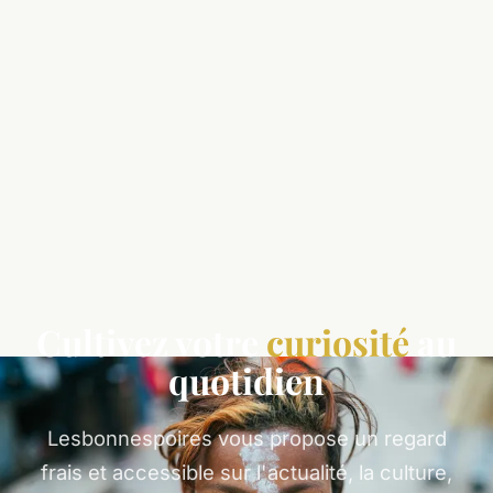
Cultivez votre
curiosité
au
quotidien
Lesbonnespoires vous propose un regard
frais et accessible sur l'actualité, la culture,