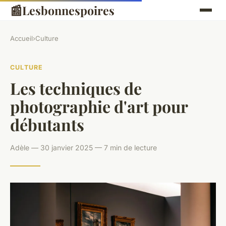
📰
Lesbonnespoires
Accueil
›
Culture
CULTURE
Les techniques de
photographie d'art pour
débutants
Adèle — 30 janvier 2025 — 7 min de lecture