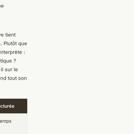
ne
e tient
. Plutôt que
nterprète :
tique ?
l sur le
nd tout son
ucturée
temps