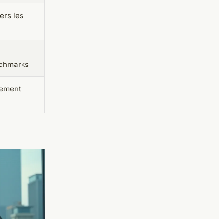
ers les
nchmarks
tement