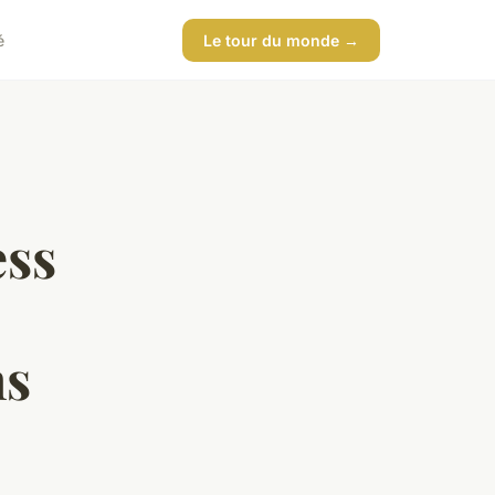
é
Le tour du monde →
ess
ns