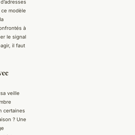
 d’adresses
i, ce modèle
la
onfrontés à
er le signal
ir, il faut
vec
sa veille
ombre
n certaines
raison ? Une
ge