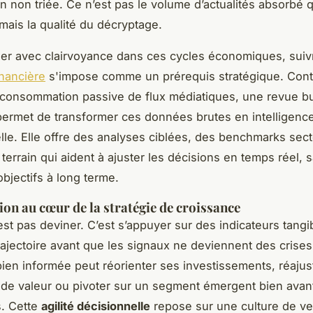
n non triée. Ce n’est pas le volume d’actualités absorbé qu
 mais la qualité du décryptage.
er avec clairvoyance dans ces cycles économiques, suiv
financière
s'impose comme un prérequis stratégique. Cont
 consommation passive de flux médiatiques, une revue b
permet de transformer ces données brutes en intelligenc
lle. Elle offre des analyses ciblées, des benchmarks secto
 terrain qui aident à ajuster les décisions en temps réel, 
objectifs à long terme.
tion au cœur de la stratégie de croissance
’est pas deviner. C’est s’appuyer sur des indicateurs tangi
trajectoire avant que les signaux ne deviennent des crise
bien informée peut réorienter ses investissements, réajus
 de valeur ou pivoter sur un segment émergent bien avan
s. Cette
agilité décisionnelle
repose sur une culture de vei