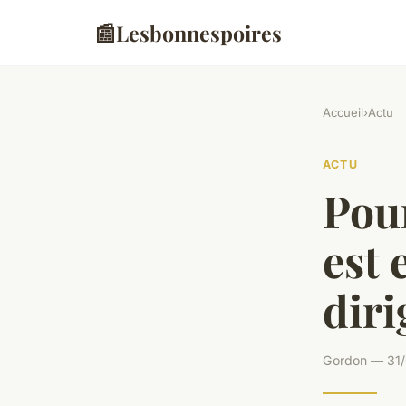
📰
Lesbonnespoires
Accueil
›
Actu
ACTU
Pour
est 
dir
Gordon — 31/