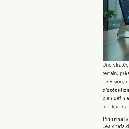
Une stratég
terrain, pr
de vision, 
d’exécutio
bien défini
meilleures i
Priorisatio
Les chefs d