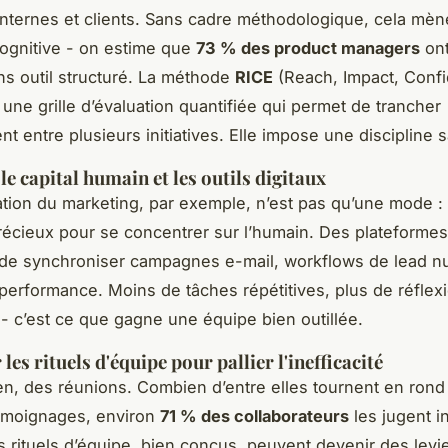
ternes et clients. Sans cadre méthodologique, cela mèn
cognitive - on estime que
73 % des product managers
ont
ans outil structuré. La méthode
RICE
(Reach, Impact, Conf
e une grille d’évaluation quantifiée qui permet de trancher
t entre plusieurs initiatives. Elle impose une discipline s
e capital humain et les outils digitaux
ation du marketing, par exemple, n’est pas qu’une mode : e
écieux pour se concentrer sur l’humain. Des plateforme
de synchroniser campagnes e-mail, workflows de lead nu
performance. Moins de tâches répétitives, plus de réflex
 - c’est ce que gagne une équipe bien outillée.
les rituels d'équipe pour pallier l'inefficacité
en, des réunions. Combien d’entre elles tournent en rond
témoignages, environ
71 % des collaborateurs
les jugent i
es rituels d’équipe, bien conçus, peuvent devenir des levi