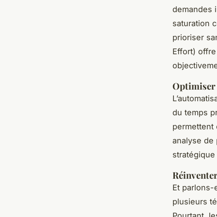
demandes in
saturation 
prioriser s
Effort) offr
objectivemen
Optimiser l
L’automatis
du temps pr
permettent 
analyse de 
stratégique
Réinventer 
Et parlons-
plusieurs 
Pourtant, l