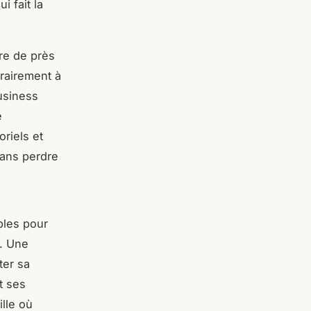
i fait la
re de près
rairement à
usiness
e
riels et
sans perdre
bles pour
s. Une
ter sa
t ses
lle où