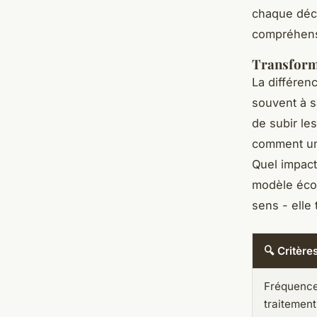
chaque déci
compréhens
Transforme
La différen
souvent à s
de subir le
comment une
Quel impac
modèle écon
sens - elle 
🔍 Critère
Fréquence
traitement