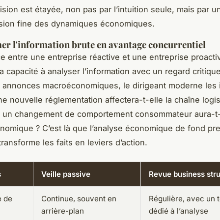
sion est étayée, non pas par l’intuition seule, mais par u
ion fine des dynamiques économiques.
r l'information brute en avantage concurrentiel
ce entre une entreprise réactive et une entreprise proactiv
a capacité à analyser l’information avec un regard critique
s annonces macroéconomiques, le dirigeant moderne les i
 nouvelle réglementation affectera-t-elle la chaîne logis
t un changement de comportement consommateur aura-t-i
omique ? C’est là que l’analyse économique de fond pre
transforme les faits en leviers d’action.
s
Veille passive
Revue business str
 de
Continue, souvent en
Régulière, avec un 
arrière-plan
dédié à l’analyse