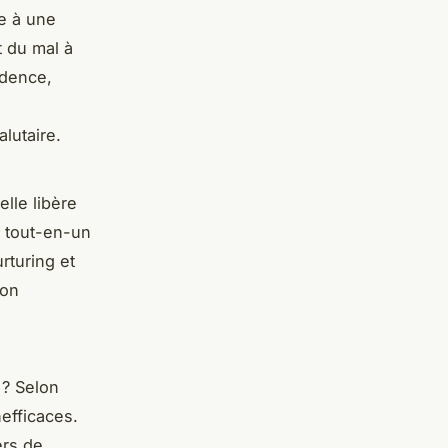
e à une
 du mal à
idence,
alutaire.
lle libère
s tout-en-un
rturing et
ion
 ? Selon
nefficaces.
ers de