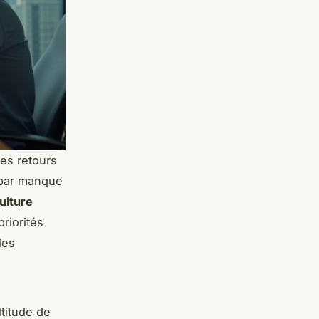
les retours
par manque
ulture
riorités
les
titude de